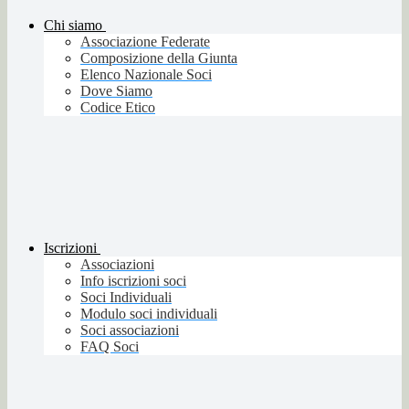
Chi siamo
Associazione Federate
Composizione della Giunta
Elenco Nazionale Soci
Dove Siamo
Codice Etico
Iscrizioni
Associazioni
Info iscrizioni soci
Soci Individuali
Modulo soci individuali
Soci associazioni
FAQ Soci