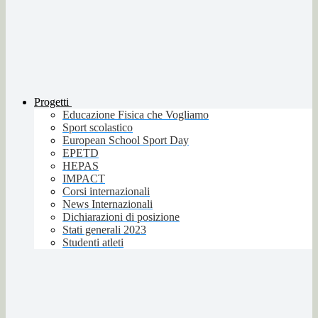
Progetti
Educazione Fisica che Vogliamo
Sport scolastico
European School Sport Day
EPETD
HEPAS
IMPACT
Corsi internazionali
News Internazionali
Dichiarazioni di posizione
Stati generali 2023
Studenti atleti