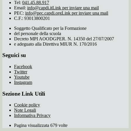
Tel:
041.45.88.917
Email:
info@capdi.it
Link per inviare una mail
PEC:
info@pec.capdi.org
Link per inviare una mail
C.F.: 93013800201
Soggetto Qualificato per la Formazione
del personale della scuola
Decreto MPI AOODGPER. N. 14350 del 27/07/2007
e adeguato alla Direttiva MIUR N. 170/2016
Seguici su
Facebook
Twitter
Youtube
Instagram
Sezione Link Utili
Cookie policy
Note Legali
Informativa Privacy
Pagina visualizzata 679 volte