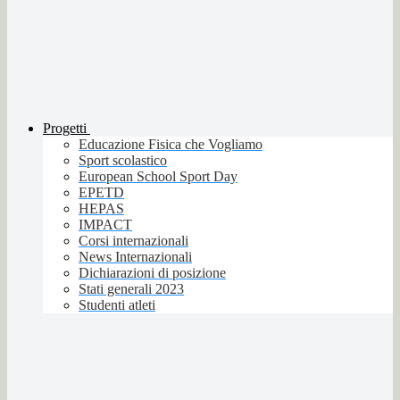
Progetti
Educazione Fisica che Vogliamo
Sport scolastico
European School Sport Day
EPETD
HEPAS
IMPACT
Corsi internazionali
News Internazionali
Dichiarazioni di posizione
Stati generali 2023
Studenti atleti