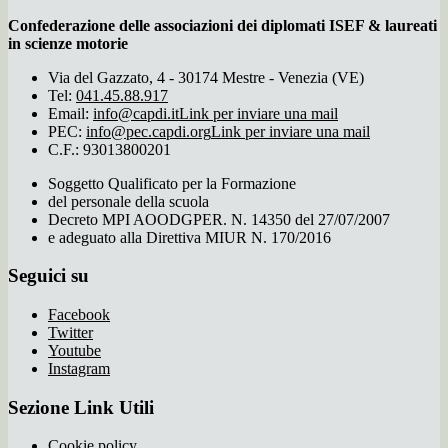
Confederazione delle associazioni dei diplomati ISEF & laureati
in scienze motorie
Via del Gazzato, 4 - 30174 Mestre - Venezia (VE)
Tel:
041.45.88.917
Email:
info@capdi.it
Link per inviare una mail
PEC:
info@pec.capdi.org
Link per inviare una mail
C.F.: 93013800201
Soggetto Qualificato per la Formazione
del personale della scuola
Decreto MPI AOODGPER. N. 14350 del 27/07/2007
e adeguato alla Direttiva MIUR N. 170/2016
Seguici su
Facebook
Twitter
Youtube
Instagram
Sezione Link Utili
Cookie policy