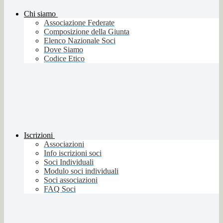
Chi siamo
Associazione Federate
Composizione della Giunta
Elenco Nazionale Soci
Dove Siamo
Codice Etico
Iscrizioni
Associazioni
Info iscrizioni soci
Soci Individuali
Modulo soci individuali
Soci associazioni
FAQ Soci