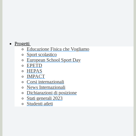
Progetti
Educazione Fisica che Vogliamo
Sport scolastico
European School Sport Day
EPETD
HEPAS
IMPACT
Corsi internazionali
News Internazionali
Dichiarazioni di posizione
Stati generali 2023
Studenti atleti