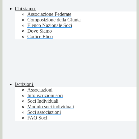
Chi siamo
Associazione Federate
Composizione della Giunta
Elenco Nazionale Soci
Dove Siamo
Codice Etico
Iscrizioni
Associazioni
Info iscrizioni soci
Soci Individuali
Modulo soci individuali
Soci associazioni
FAQ Soci