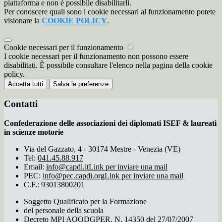
piattaforma e non è possibile disabilitarli.
Per conoscere quali sono i cookie necessari al funzionamento potete
visionare la
COOKIE POLICY
.
Cookie necessari per il funzionamento
I cookie necessari per il funzionamento non possono essere
disabilitati. È possibile consultare l'elenco nella pagina della cookie
policy.
Accetta tutti
Salva le preferenze
Contatti
Confederazione delle associazioni dei diplomati ISEF & laureati
in scienze motorie
Via del Gazzato, 4 - 30174 Mestre - Venezia (VE)
Tel:
041.45.88.917
Email:
info@capdi.it
Link per inviare una mail
PEC:
info@pec.capdi.org
Link per inviare una mail
C.F.: 93013800201
Soggetto Qualificato per la Formazione
del personale della scuola
Decreto MPI AOODGPER. N. 14350 del 27/07/2007