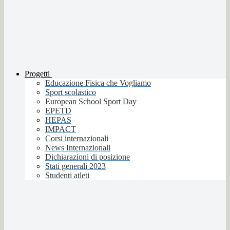
Progetti
Educazione Fisica che Vogliamo
Sport scolastico
European School Sport Day
EPETD
HEPAS
IMPACT
Corsi internazionali
News Internazionali
Dichiarazioni di posizione
Stati generali 2023
Studenti atleti