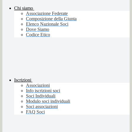
Chi siamo
Associazione Federate
Composizione della Giunta
Elenco Nazionale Soci
Dove Siamo
Codice Etico
Iscrizioni
Associazioni
Info iscrizioni soci
Soci Individuali
Modulo soci individuali
Soci associazioni
FAQ Soci