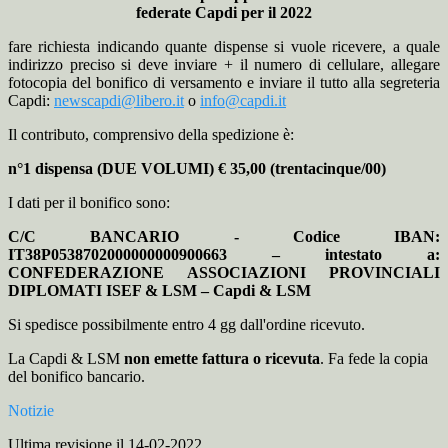
federate Capdi per il 2022
fare richiesta indicando quante dispense si vuole ricevere, a quale
indirizzo preciso si deve inviare + il numero di cellulare, allegare
fotocopia del bonifico di versamento e inviare il tutto alla segreteria
Capdi:
newscapdi@libero.it
o
info@capdi.it
Il contributo, comprensivo della spedizione è:
n°1 dispensa (DUE VOLUMI) € 35,00 (trentacinque/00)
I dati per il bonifico sono:
C/C BANCARIO -
Codice IBAN:
IT38P0538702000000000900663 – intestato a:
CONFEDERAZIONE ASSOCIAZIONI PROVINCIALI
DIPLOMATI ISEF & LSM – Capdi & LSM
Si spedisce possibilmente entro 4 gg dall'ordine ricevuto.
La Capdi & LSM
non emette fattura o ricevuta
. Fa fede la copia
del bonifico bancario.
Notizie
Ultima revisione il 14-02-2022