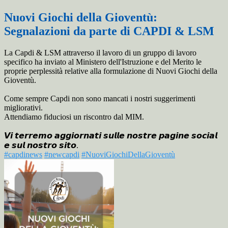
Nuovi Giochi della Gioventù:
Segnalazioni da parte di CAPDI & LSM
La Capdi & LSM attraverso il lavoro di un gruppo di
lavoro
specifico ha inviato al Ministero dell'Istruzione e del Merito le
proprie perplessità relative alla formulazione di Nuovi Giochi della
Gioventù.
Come sempre Capdi non sono mancati i nostri suggerimenti
migliorativi.
Attendiamo fiduciosi un riscontro dal MIM.
𝙑𝙞 𝙩𝙚𝙧𝙧𝙚𝙢𝙤 𝙖𝙜𝙜𝙞𝙤𝙧𝙣𝙖𝙩𝙞 𝙨𝙪𝙡𝙡𝙚 𝙣𝙤𝙨𝙩𝙧𝙚 𝙥𝙖𝙜𝙞𝙣𝙚 𝙨𝙤𝙘𝙞𝙖𝙡
𝙚 𝙨𝙪𝙡 𝙣𝙤𝙨𝙩𝙧𝙤 𝙨𝙞𝙩𝙤.
#capdinews
#newcapdi
#NuoviGiochiDellaGioventù