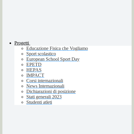
Progetti
Educazione Fisica che Vogliamo
Sport scolastico
European School Sport Day
EPETD
HEPAS
IMPACT
Corsi internazionali
News Internazionali
Dichiarazioni di posizione
Stati generali 2023
Studenti atleti