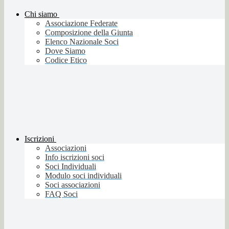
Chi siamo
Associazione Federate
Composizione della Giunta
Elenco Nazionale Soci
Dove Siamo
Codice Etico
Iscrizioni
Associazioni
Info iscrizioni soci
Soci Individuali
Modulo soci individuali
Soci associazioni
FAQ Soci