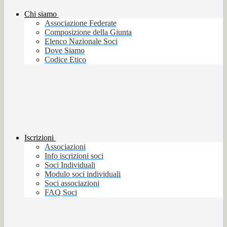
Chi siamo
Associazione Federate
Composizione della Giunta
Elenco Nazionale Soci
Dove Siamo
Codice Etico
Iscrizioni
Associazioni
Info iscrizioni soci
Soci Individuali
Modulo soci individuali
Soci associazioni
FAQ Soci