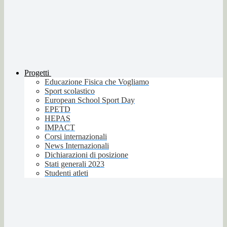
Progetti
Educazione Fisica che Vogliamo
Sport scolastico
European School Sport Day
EPETD
HEPAS
IMPACT
Corsi internazionali
News Internazionali
Dichiarazioni di posizione
Stati generali 2023
Studenti atleti