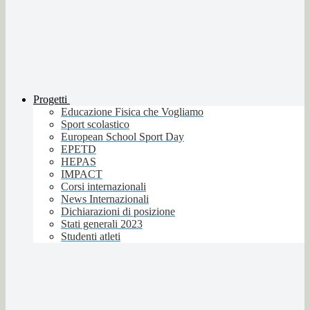
Progetti
Educazione Fisica che Vogliamo
Sport scolastico
European School Sport Day
EPETD
HEPAS
IMPACT
Corsi internazionali
News Internazionali
Dichiarazioni di posizione
Stati generali 2023
Studenti atleti