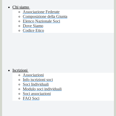
Chi siamo
Associazione Federate
Composizione della Giunta
Elenco Nazionale Soci
Dove Siamo
Codice Etico
Iscrizioni
Associazioni
Info iscrizioni soci
Soci Individuali
Modulo soci individuali
Soci associazioni
FAQ Soci