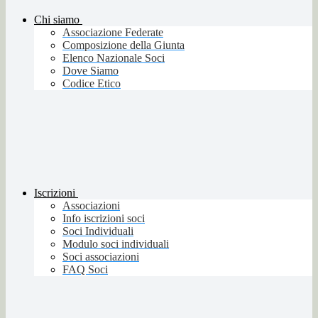
Chi siamo
Associazione Federate
Composizione della Giunta
Elenco Nazionale Soci
Dove Siamo
Codice Etico
Iscrizioni
Associazioni
Info iscrizioni soci
Soci Individuali
Modulo soci individuali
Soci associazioni
FAQ Soci