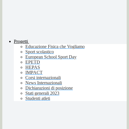
Progetti
Educazione Fisica che Vogliamo
Sport scolastico
European School Sport Day
EPETD
HEPAS
IMPACT
Corsi internazionali
News Internazionali
Dichiarazioni di posizione
Stati generali 2023
Studenti atleti