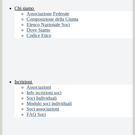
Chi siamo
Associazione Federate
Composizione della Giunta
Elenco Nazionale Soci
Dove Siamo
Codice Etico
Iscrizioni
Associazioni
Info iscrizioni soci
Soci Individuali
Modulo soci individuali
Soci associazioni
FAQ Soci