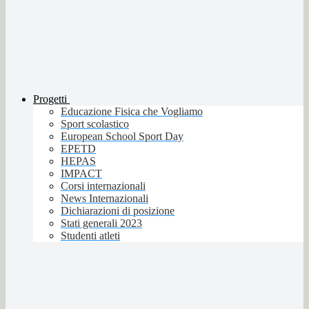
Progetti
Educazione Fisica che Vogliamo
Sport scolastico
European School Sport Day
EPETD
HEPAS
IMPACT
Corsi internazionali
News Internazionali
Dichiarazioni di posizione
Stati generali 2023
Studenti atleti