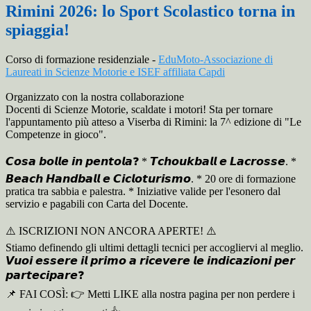
Rimini 2026: lo Sport Scolastico torna in
spiaggia!
Corso di formazione residenziale -
EduMoto-Associazione di
Laureati in Scienze Motorie e ISEF affiliata Capdi
Organizzato con la nostra collaborazione
Docenti di Scienze Motorie, scaldate i motori! Sta per tornare
l'appuntamento più atteso a Viserba di Rimini: la 7^ edizione di "Le
Competenze in gioco".
𝘾𝙤𝙨𝙖 𝙗𝙤𝙡𝙡𝙚 𝙞𝙣 𝙥𝙚𝙣𝙩𝙤𝙡𝙖❓️ * 𝙏𝙘𝙝𝙤𝙪𝙠𝙗𝙖𝙡𝙡 𝙚 𝙇𝙖𝙘𝙧𝙤𝙨𝙨𝙚. *
𝘽𝙚𝙖𝙘𝙝 𝙃𝙖𝙣𝙙𝙗𝙖𝙡𝙡 𝙚 𝘾𝙞𝙘𝙡𝙤𝙩𝙪𝙧𝙞𝙨𝙢𝙤. * 20 ore di formazione
pratica tra sabbia e palestra. * Iniziative valide per l'esonero dal
servizio e pagabili con Carta del Docente.
⚠️ ISCRIZIONI NON ANCORA APERTE! ⚠️
Stiamo definendo gli ultimi dettagli tecnici per accogliervi al meglio.
𝙑𝙪𝙤𝙞 𝙚𝙨𝙨𝙚𝙧𝙚 𝙞𝙡 𝙥𝙧𝙞𝙢𝙤 𝙖 𝙧𝙞𝙘𝙚𝙫𝙚𝙧𝙚 𝙡𝙚 𝙞𝙣𝙙𝙞𝙘𝙖𝙯𝙞𝙤𝙣𝙞 𝙥𝙚𝙧
𝙥𝙖𝙧𝙩𝙚𝙘𝙞𝙥𝙖𝙧𝙚❓️
📌 FAI COSÌ: 👉 Metti LIKE alla nostra pagina per non perdere i