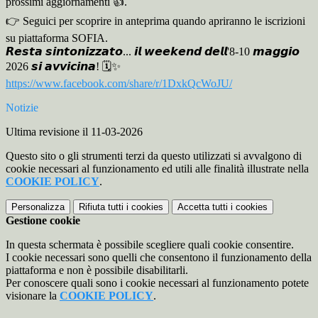
prossimi aggiornamenti 👍.
👉 Seguici per scoprire in anteprima quando apriranno le iscrizioni
su piattaforma SOFIA.
𝙍𝙚𝙨𝙩𝙖 𝙨𝙞𝙣𝙩𝙤𝙣𝙞𝙯𝙯𝙖𝙩𝙤... 𝙞𝙡 𝙬𝙚𝙚𝙠𝙚𝙣𝙙 𝙙𝙚𝙡𝙡'8-10 𝙢𝙖𝙜𝙜𝙞𝙤
2026 𝙨𝙞 𝙖𝙫𝙫𝙞𝙘𝙞𝙣𝙖! 🗓️✨
https://www.facebook.com/share/r/1DxkQcWoJU/
Notizie
Ultima revisione il 11-03-2026
Questo sito o gli strumenti terzi da questo utilizzati si avvalgono di
cookie necessari al funzionamento ed utili alle finalità illustrate nella
COOKIE POLICY
.
Personalizza
Rifiuta tutti
i cookies
Accetta tutti
i cookies
Gestione cookie
In questa schermata è possibile scegliere quali cookie consentire.
I cookie necessari sono quelli che consentono il funzionamento della
piattaforma e non è possibile disabilitarli.
Per conoscere quali sono i cookie necessari al funzionamento potete
visionare la
COOKIE POLICY
.