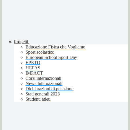
Progetti
Educazione Fisica che Vogliamo
Sport scolastico
European School Sport Day
EPETD
HEPAS
IMPACT
Corsi internazionali
News Internazionali
Dichiarazioni di posizione
Stati generali 2023
Studenti atleti