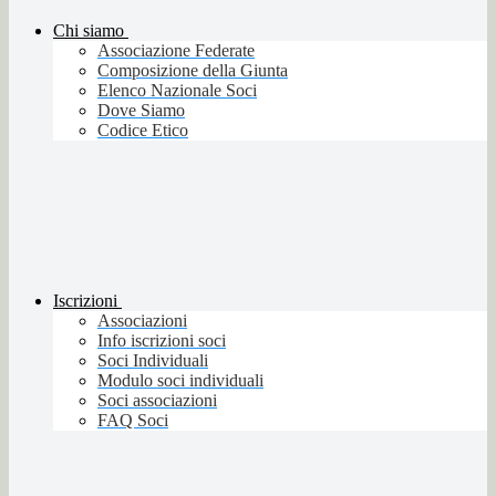
Chi siamo
Associazione Federate
Composizione della Giunta
Elenco Nazionale Soci
Dove Siamo
Codice Etico
Iscrizioni
Associazioni
Info iscrizioni soci
Soci Individuali
Modulo soci individuali
Soci associazioni
FAQ Soci