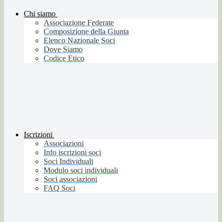
Chi siamo
Associazione Federate
Composizione della Giunta
Elenco Nazionale Soci
Dove Siamo
Codice Etico
Iscrizioni
Associazioni
Info iscrizioni soci
Soci Individuali
Modulo soci individuali
Soci associazioni
FAQ Soci