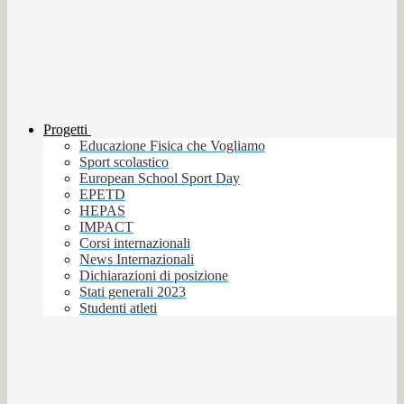
Progetti
Educazione Fisica che Vogliamo
Sport scolastico
European School Sport Day
EPETD
HEPAS
IMPACT
Corsi internazionali
News Internazionali
Dichiarazioni di posizione
Stati generali 2023
Studenti atleti