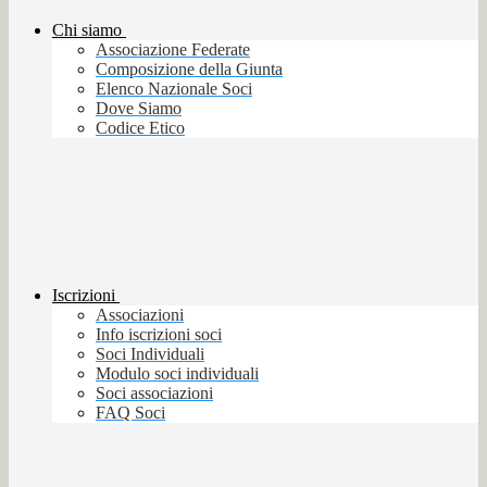
Chi siamo
Associazione Federate
Composizione della Giunta
Elenco Nazionale Soci
Dove Siamo
Codice Etico
Iscrizioni
Associazioni
Info iscrizioni soci
Soci Individuali
Modulo soci individuali
Soci associazioni
FAQ Soci