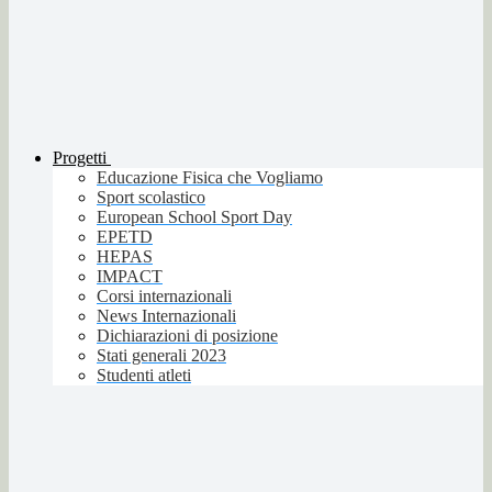
Progetti
Educazione Fisica che Vogliamo
Sport scolastico
European School Sport Day
EPETD
HEPAS
IMPACT
Corsi internazionali
News Internazionali
Dichiarazioni di posizione
Stati generali 2023
Studenti atleti