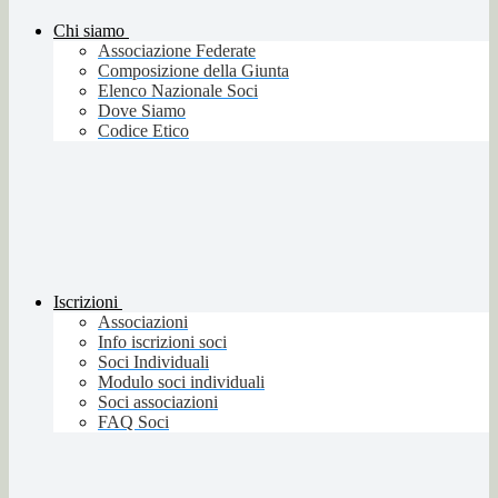
Chi siamo
Associazione Federate
Composizione della Giunta
Elenco Nazionale Soci
Dove Siamo
Codice Etico
Iscrizioni
Associazioni
Info iscrizioni soci
Soci Individuali
Modulo soci individuali
Soci associazioni
FAQ Soci