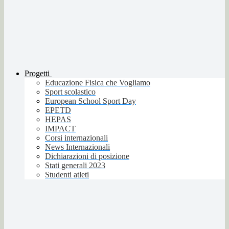
Progetti
Educazione Fisica che Vogliamo
Sport scolastico
European School Sport Day
EPETD
HEPAS
IMPACT
Corsi internazionali
News Internazionali
Dichiarazioni di posizione
Stati generali 2023
Studenti atleti