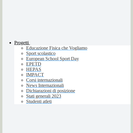
Progetti
Educazione Fisica che Vogliamo
Sport scolastico
European School Sport Day
EPETD
HEPAS
IMPACT
Corsi internazionali
News Internazionali
Dichiarazioni di posizione
Stati generali 2023
Studenti atleti