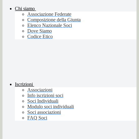
Chi siamo
Associazione Federate
Composizione della Giunta
Elenco Nazionale Soci
Dove Siamo
Codice Etico
Iscrizioni
Associazioni
Info iscrizioni soci
Soci Individuali
Modulo soci individuali
Soci associazioni
FAQ Soci