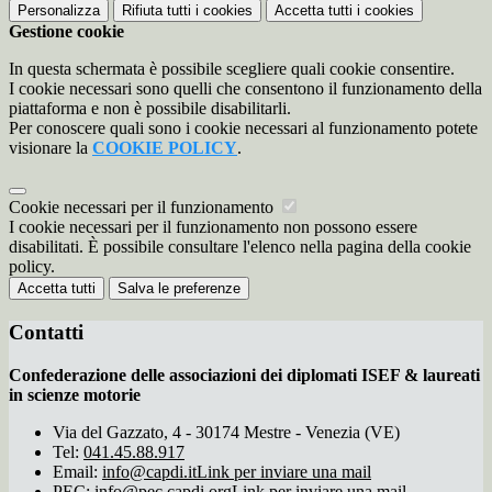
Personalizza
Rifiuta tutti
i cookies
Accetta tutti
i cookies
Gestione cookie
In questa schermata è possibile scegliere quali cookie consentire.
I cookie necessari sono quelli che consentono il funzionamento della
piattaforma e non è possibile disabilitarli.
Per conoscere quali sono i cookie necessari al funzionamento potete
visionare la
COOKIE POLICY
.
Cookie necessari per il funzionamento
I cookie necessari per il funzionamento non possono essere
disabilitati. È possibile consultare l'elenco nella pagina della cookie
policy.
Accetta tutti
Salva le preferenze
Contatti
Confederazione delle associazioni dei diplomati ISEF & laureati
in scienze motorie
Via del Gazzato, 4 - 30174 Mestre - Venezia (VE)
Tel:
041.45.88.917
Email:
info@capdi.it
Link per inviare una mail
PEC:
info@pec.capdi.org
Link per inviare una mail