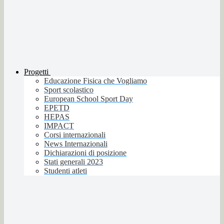
Progetti
Educazione Fisica che Vogliamo
Sport scolastico
European School Sport Day
EPETD
HEPAS
IMPACT
Corsi internazionali
News Internazionali
Dichiarazioni di posizione
Stati generali 2023
Studenti atleti