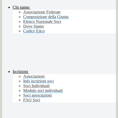
Chi siamo
Associazione Federate
Composizione della Giunta
Elenco Nazionale Soci
Dove Siamo
Codice Etico
Iscrizioni
Associazioni
Info iscrizioni soci
Soci Individuali
Modulo soci individuali
Soci associazioni
FAQ Soci