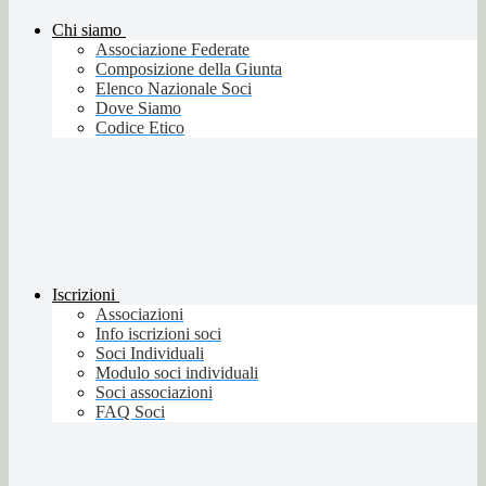
Chi siamo
Associazione Federate
Composizione della Giunta
Elenco Nazionale Soci
Dove Siamo
Codice Etico
Iscrizioni
Associazioni
Info iscrizioni soci
Soci Individuali
Modulo soci individuali
Soci associazioni
FAQ Soci