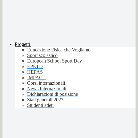
Progetti
Educazione Fisica che Vogliamo
Sport scolastico
European School Sport Day
EPETD
HEPAS
IMPACT
Corsi internazionali
News Internazionali
Dichiarazioni di posizione
Stati generali 2023
Studenti atleti