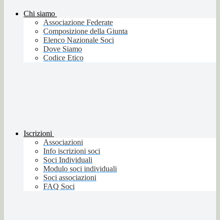
Chi siamo
Associazione Federate
Composizione della Giunta
Elenco Nazionale Soci
Dove Siamo
Codice Etico
Iscrizioni
Associazioni
Info iscrizioni soci
Soci Individuali
Modulo soci individuali
Soci associazioni
FAQ Soci