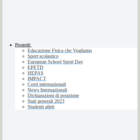
Progetti
Educazione Fisica che Vogliamo
Sport scolastico
European School Sport Day
EPETD
HEPAS
IMPACT
Corsi internazionali
News Internazionali
Dichiarazioni di posizione
Stati generali 2023
Studenti atleti