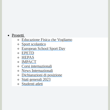
Progetti
Educazione Fisica che Vogliamo
Sport scolastico
European School Sport Day
EPETD
HEPAS
IMPACT
Corsi internazionali
News Internazionali
Dichiarazioni di posizione
Stati generali 2023
Studenti atleti