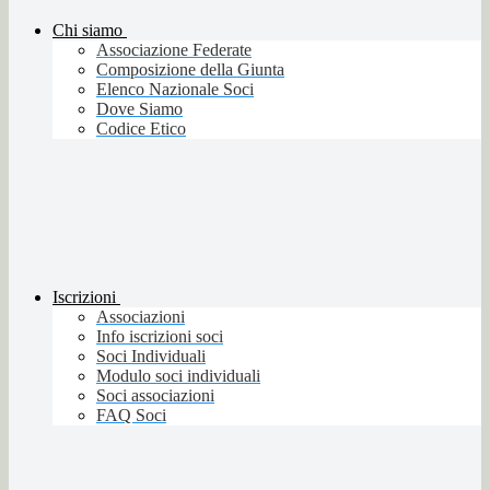
Chi siamo
Associazione Federate
Composizione della Giunta
Elenco Nazionale Soci
Dove Siamo
Codice Etico
Iscrizioni
Associazioni
Info iscrizioni soci
Soci Individuali
Modulo soci individuali
Soci associazioni
FAQ Soci