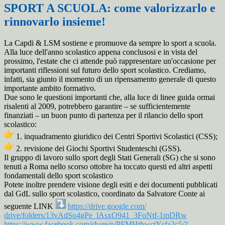
SPORT A SCUOLA: come valorizzarlo e
rinnovarlo insieme!
La Capdi & LSM sostiene e promuove da sempre lo sport a scuola.
Alla luce dell'anno scolastico appena conclusosi e in vista del
prossimo, l'estate che ci attende può rappresentare un'occasione per
importanti riflessioni sul futuro dello sport scolastico. Crediamo,
infatti, sia giunto il momento di un ripensamento generale di questo
importante ambito formativo.
Due sono le questioni importanti che, alla luce di linee guida ormai
risalenti al 2009, potrebbero garantire – se sufficientemente
finanziati – un buon punto di partenza per il rilancio dello sport
scolastico:
1. inquadramento giuridico dei Centri Sportivi Scolastici (CSS);
2. revisione dei Giochi Sportivi Studenteschi (GSS).
Il gruppo di lavoro sullo sport degli Stati Generali (SG) che si sono
tenuti a Roma nello scorso ottobre ha toccato questi ed altri aspetti
fondamentali dello sport scolastico
Potete inoltre prendere visione degli esiti e dei documenti pubblicati
dal GdL sullo sport scolastico, coordinato da Salvatore Conte ai
seguente LINK
https://drive.google.com/
drive/folders/13vAdSo4gPe_
lAsxO941_3FoNtf-1mDRw
https://www.facebook.com/
share/p/PFMHthwctYsfa2c5/?