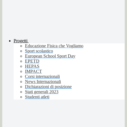
Progetti
Educazione Fisica che Vogliamo
Sport scolastico
European School Sport Day
EPETD
HEPAS
IMPACT
Corsi internazionali
News Internazionali
Dichiarazioni di posizione
Stati generali 2023
Studenti atleti