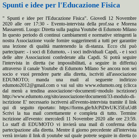
Spunti e idee per l'Educazione Fisica
" Spunti e idee per l'Educazione Fisica". Giovedì 12 Novembre
2020 alle ore 17:30 - Evento-intervista della prof.ssa e Morena
Massarenti. Luogo: Diretta sulla pagina Youtube di Edumoto Milano
In questo periodo di continui cambiamenti e normative stringenti la
nostra Associazione vuole fornire suggerimenti a tutti per garantire
una lezione di qualità mantenendo la di-stanza. Ecco chi può
partecipare: - i soci di Edumoto, - i soci individuali Capdi, - e i soci
delle altre Associazioni confederate alla Capdi. Si potrà seguire
l'intervista in diretta (se impossibilitati, a seguire in differita)
attraverso il canale Youtube di Edumoto Milano Se ancora non sei
socio e vuoi prendere parte alla diretta, iscriviti all'associazione
EDUMOTO; manda una mail al seguente indirizzo
edumoto2012@gmail.com o vai sul sito www.edumoto.org (clicca
dal menù a tendina associazione>documenti>modulo iscrizione)
http://www.edumoto.org/sito/associazione/documenti/33-modulo-di-
iscrizione E' necessario iscriversi all'evento-intervista tramite il link
qui di seguito riportato: https://forms.gle/hJcPiDtvUK35EuUd8
Scrivi la tua mail correttamente e completa di tutto. Termine
iscrizione all'evento: mercoledì 11 Novembre 2020 alle ore 23:59.
Lo staff di EDUMOTO vi invierà una mail di conferma della
partecipazione alla diretta. Mentre il giorno precedente all'intervista
verrà inviato il link di youtube sul quale potrete seguire in diretta (o