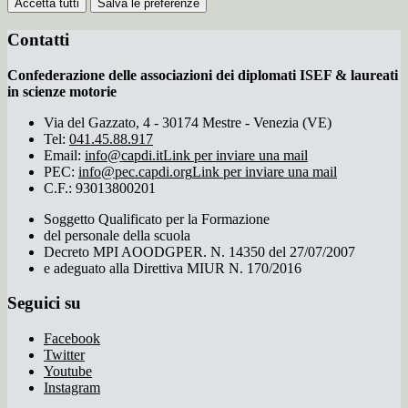
Accetta tutti
Salva le preferenze
Contatti
Confederazione delle associazioni dei diplomati ISEF & laureati
in scienze motorie
Via del Gazzato, 4 - 30174 Mestre - Venezia (VE)
Tel:
041.45.88.917
Email:
info@capdi.it
Link per inviare una mail
PEC:
info@pec.capdi.org
Link per inviare una mail
C.F.: 93013800201
Soggetto Qualificato per la Formazione
del personale della scuola
Decreto MPI AOODGPER. N. 14350 del 27/07/2007
e adeguato alla Direttiva MIUR N. 170/2016
Seguici su
Facebook
Twitter
Youtube
Instagram