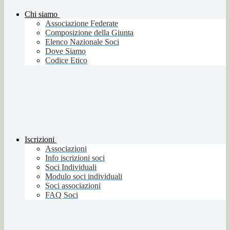
Chi siamo
Associazione Federate
Composizione della Giunta
Elenco Nazionale Soci
Dove Siamo
Codice Etico
Iscrizioni
Associazioni
Info iscrizioni soci
Soci Individuali
Modulo soci individuali
Soci associazioni
FAQ Soci