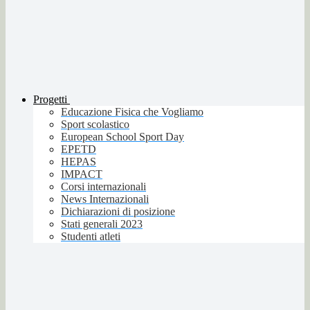
Progetti
Educazione Fisica che Vogliamo
Sport scolastico
European School Sport Day
EPETD
HEPAS
IMPACT
Corsi internazionali
News Internazionali
Dichiarazioni di posizione
Stati generali 2023
Studenti atleti