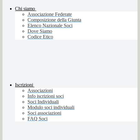
Chi siamo
Associazione Federate
Composizione della Giunta
Elenco Nazionale Soci
Dove Siamo
Codice Etico
Iscrizioni
Associazioni
Info iscrizioni soci
Soci Individuali
Modulo soci individuali
Soci associazioni
FAQ Soci