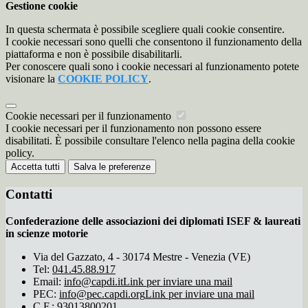
Gestione cookie
In questa schermata è possibile scegliere quali cookie consentire.
I cookie necessari sono quelli che consentono il funzionamento della
piattaforma e non è possibile disabilitarli.
Per conoscere quali sono i cookie necessari al funzionamento potete
visionare la
COOKIE POLICY
.
Cookie necessari per il funzionamento
I cookie necessari per il funzionamento non possono essere
disabilitati. È possibile consultare l'elenco nella pagina della cookie
policy.
Accetta tutti
Salva le preferenze
Contatti
Confederazione delle associazioni dei diplomati ISEF & laureati
in scienze motorie
Via del Gazzato, 4 - 30174 Mestre - Venezia (VE)
Tel:
041.45.88.917
Email:
info@capdi.it
Link per inviare una mail
PEC:
info@pec.capdi.org
Link per inviare una mail
C.F.: 93013800201