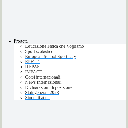
Progetti
Educazione Fisica che Vogliamo
Sport scolastico
European School Sport Day
EPETD
HEPAS
IMPACT
Corsi internazionali
News Internazionali
Dichiarazioni di posizione
Stati generali 2023
Studenti atleti