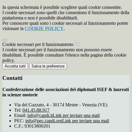
In questa schermata è possibile scegliere quali cookie consentire.
I cookie necessari sono quelli che consentono il funzionamento della
piattaforma e non è possibile disabilitarli.
Per conoscere quali sono i cookie necessari al funzionamento potete
visionare la
COOKIE POLICY
.
Cookie necessari per il funzionamento
I cookie necessari per il funzionamento non possono essere
disabilitati. È possibile consultare l'elenco nella pagina della cookie
policy.
Accetta tutti
Salva le preferenze
Contatti
Confederazione delle associazioni dei diplomati ISEF & laureati
in scienze motorie
Via del Gazzato, 4 - 30174 Mestre - Venezia (VE)
Tel:
041.45.88.917
Email:
info@capdi.it
Link per inviare una mail
PEC:
info@pec.capdi.org
Link per inviare una mail
C.F.: 93013800201