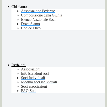
Chi siamo
Associazione Federate
Composizione della Giunta
Elenco Nazionale Soci
Dove Siamo
Codice Etico
Iscrizioni
Associazioni
Info iscrizioni soci
Soci Individuali
Modulo soci individuali
Soci associazioni
FAQ Soci