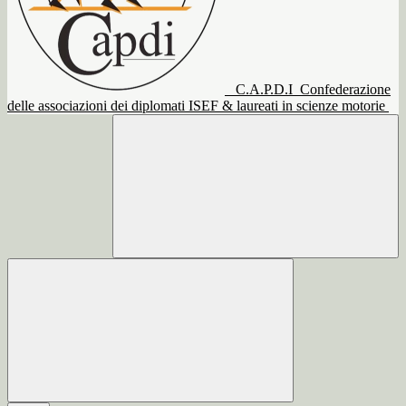
C.A.P.D.I
Confederazione
delle associazioni dei diplomati ISEF & laureati in scienze motorie