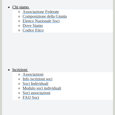
Chi siamo
Associazione Federate
Composizione della Giunta
Elenco Nazionale Soci
Dove Siamo
Codice Etico
Iscrizioni
Associazioni
Info iscrizioni soci
Soci Individuali
Modulo soci individuali
Soci associazioni
FAQ Soci