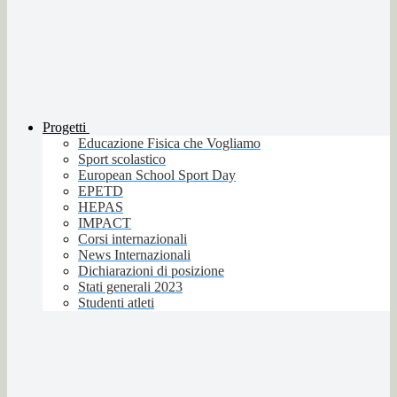
Progetti
Educazione Fisica che Vogliamo
Sport scolastico
European School Sport Day
EPETD
HEPAS
IMPACT
Corsi internazionali
News Internazionali
Dichiarazioni di posizione
Stati generali 2023
Studenti atleti