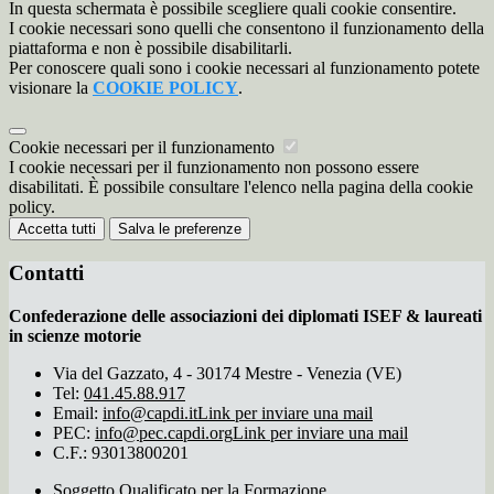
In questa schermata è possibile scegliere quali cookie consentire.
I cookie necessari sono quelli che consentono il funzionamento della
piattaforma e non è possibile disabilitarli.
Per conoscere quali sono i cookie necessari al funzionamento potete
visionare la
COOKIE POLICY
.
Cookie necessari per il funzionamento
I cookie necessari per il funzionamento non possono essere
disabilitati. È possibile consultare l'elenco nella pagina della cookie
policy.
Accetta tutti
Salva le preferenze
Contatti
Confederazione delle associazioni dei diplomati ISEF & laureati
in scienze motorie
Via del Gazzato, 4 - 30174 Mestre - Venezia (VE)
Tel:
041.45.88.917
Email:
info@capdi.it
Link per inviare una mail
PEC:
info@pec.capdi.org
Link per inviare una mail
C.F.: 93013800201
Soggetto Qualificato per la Formazione