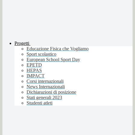
Progetti
Educazione Fisica che Vogliamo
Sport scolastico
European School Sport Day
EPETD
HEPAS
IMPACT
Corsi internazionali
News Internazionali
Dichiarazioni di posizione
Stati generali 2023
Studenti atleti