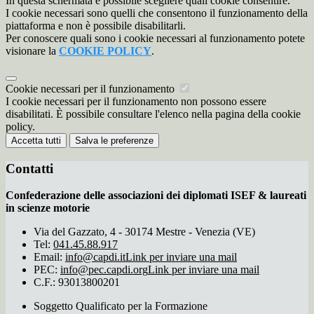
In questa schermata è possibile scegliere quali cookie consentire.
I cookie necessari sono quelli che consentono il funzionamento della
piattaforma e non è possibile disabilitarli.
Per conoscere quali sono i cookie necessari al funzionamento potete
visionare la
COOKIE POLICY
.
Cookie necessari per il funzionamento
I cookie necessari per il funzionamento non possono essere
disabilitati. È possibile consultare l'elenco nella pagina della cookie
policy.
Accetta tutti
Salva le preferenze
Contatti
Confederazione delle associazioni dei diplomati ISEF & laureati
in scienze motorie
Via del Gazzato, 4 - 30174 Mestre - Venezia (VE)
Tel:
041.45.88.917
Email:
info@capdi.it
Link per inviare una mail
PEC:
info@pec.capdi.org
Link per inviare una mail
C.F.: 93013800201
Soggetto Qualificato per la Formazione