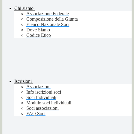
Chi siamo
Associazione Federate
Composizione della Giunta
Elenco Nazionale Soci
Dove Siamo
Codice Etico
Iscrizioni
Associazioni
Info iscrizioni soci
Soci Individuali
Modulo soci individuali
Soci associazioni
FAQ Soci