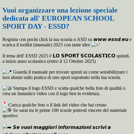
Vuoi organizzare una lezione speciale
dedicata all' EUROPEAN SCHOOL
SPORT DAY - ESSD?️
Registra con pochi click la tua scuola o ASD su 𝙬𝙬𝙬.𝙚𝙨𝙨𝙙.𝙚𝙪 e
scarica i
l toolkit (manuale) 2025 con tante idee
Il tema dell' ESSD 2025 è 𝗟𝗢 𝗦𝗣𝗢𝗥𝗧 𝗦𝗖𝗢𝗟𝗔𝗦𝗧𝗜𝗖𝗢 quindi,
a inizio anno scolastico (entro il 12 Ottobre 2025)
Guarda il manuale per trovare spunti su come sensibilizzare i
tuoi alunni sullo pratica di uno sport sopratutto nella tua scuola.
Stampa il logo ESSD e scatta qualche bella foto di qualità o
crea un fantastico video con il logo ben in evidenza.
Carica qualche foto o il link del video che hai creato
Se sarai tra le prime 100 scuole potresti vincere del materiale
sportivo
𝙎𝙚 𝙫𝙪𝙤𝙞 𝙢𝙖𝙜𝙜𝙞𝙤𝙧𝙞 𝙞𝙣𝙛𝙤𝙧𝙢𝙖𝙯𝙞𝙤𝙣𝙞 𝙨𝙘𝙧𝙞𝙫𝙞 𝙖