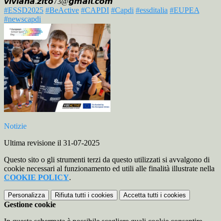
𝙫𝙞𝙫𝙞𝙖𝙣𝙖.𝙯𝙞𝙩𝙤73@𝙜𝙢𝙖𝙞𝙡.𝙘𝙤𝙢
#ESSD2025
#BeActive
#CAPDI
#Capdi
#essditalia
#EUPEA
#newscapdi
Notizie
Ultima revisione il 31-07-2025
Questo sito o gli strumenti terzi da questo utilizzati si avvalgono di
cookie necessari al funzionamento ed utili alle finalità illustrate nella
COOKIE POLICY
.
Personalizza
Rifiuta tutti
i cookies
Accetta tutti
i cookies
Gestione cookie