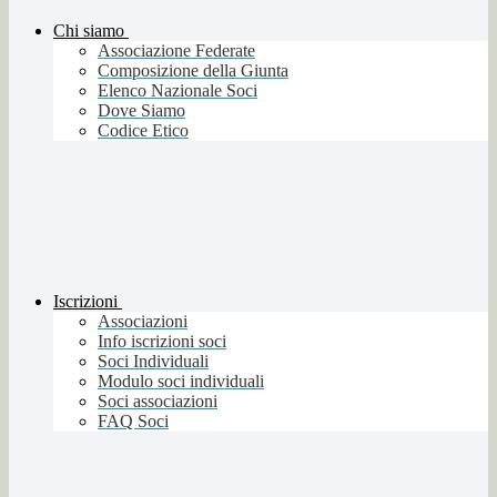
Chi siamo
Associazione Federate
Composizione della Giunta
Elenco Nazionale Soci
Dove Siamo
Codice Etico
Iscrizioni
Associazioni
Info iscrizioni soci
Soci Individuali
Modulo soci individuali
Soci associazioni
FAQ Soci