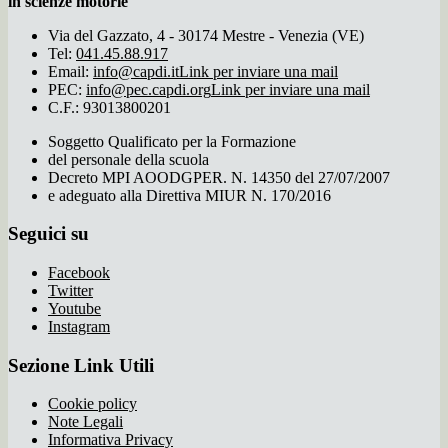
in scienze motorie
Via del Gazzato, 4 - 30174 Mestre - Venezia (VE)
Tel:
041.45.88.917
Email:
info@capdi.it
Link per inviare una mail
PEC:
info@pec.capdi.org
Link per inviare una mail
C.F.: 93013800201
Soggetto Qualificato per la Formazione
del personale della scuola
Decreto MPI AOODGPER. N. 14350 del 27/07/2007
e adeguato alla Direttiva MIUR N. 170/2016
Seguici su
Facebook
Twitter
Youtube
Instagram
Sezione Link Utili
Cookie policy
Note Legali
Informativa Privacy