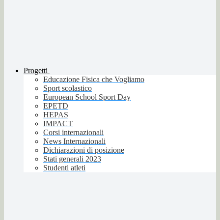
Progetti
Educazione Fisica che Vogliamo
Sport scolastico
European School Sport Day
EPETD
HEPAS
IMPACT
Corsi internazionali
News Internazionali
Dichiarazioni di posizione
Stati generali 2023
Studenti atleti