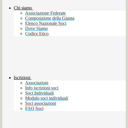
Chi siamo
Associazione Federate
Composizione della Giunta
Elenco Nazionale Soci
Dove Siamo
Codice Etico
Iscrizioni
Associazioni
Info iscrizioni soci
Soci Individuali
Modulo soci individuali
Soci associazioni
FAQ Soci