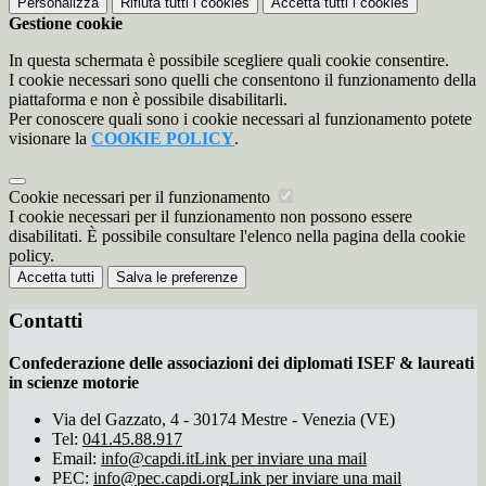
Personalizza
Rifiuta tutti
i cookies
Accetta tutti
i cookies
Gestione cookie
In questa schermata è possibile scegliere quali cookie consentire.
I cookie necessari sono quelli che consentono il funzionamento della
piattaforma e non è possibile disabilitarli.
Per conoscere quali sono i cookie necessari al funzionamento potete
visionare la
COOKIE POLICY
.
Cookie necessari per il funzionamento
I cookie necessari per il funzionamento non possono essere
disabilitati. È possibile consultare l'elenco nella pagina della cookie
policy.
Accetta tutti
Salva le preferenze
Contatti
Confederazione delle associazioni dei diplomati ISEF & laureati
in scienze motorie
Via del Gazzato, 4 - 30174 Mestre - Venezia (VE)
Tel:
041.45.88.917
Email:
info@capdi.it
Link per inviare una mail
PEC:
info@pec.capdi.org
Link per inviare una mail