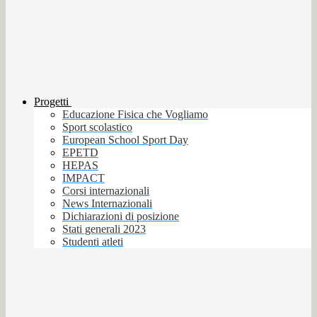
Progetti
Educazione Fisica che Vogliamo
Sport scolastico
European School Sport Day
EPETD
HEPAS
IMPACT
Corsi internazionali
News Internazionali
Dichiarazioni di posizione
Stati generali 2023
Studenti atleti