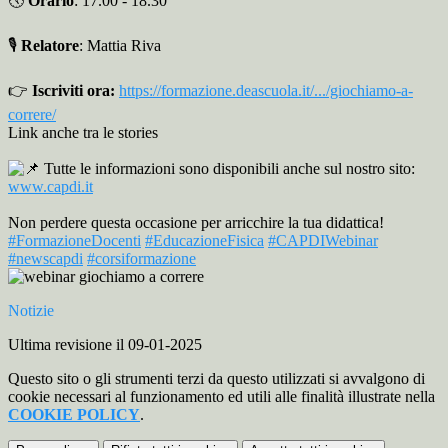
🕔
Orario
: 17.00 - 18.30
🎙
Relatore
: Mattia Riva
👉
Iscriviti ora:
https://formazione.deascuola.it/.../giochiamo-a-
correre/
Link anche tra le stories
Tutte le informazioni sono disponibili anche sul nostro sito:
www.capdi.it
Non perdere questa occasione per arricchire la tua didattica!
#FormazioneDocenti
#EducazioneFisica
#CAPDIWebinar
#newscapdi
#corsiformazione
Notizie
Ultima revisione il 09-01-2025
Questo sito o gli strumenti terzi da questo utilizzati si avvalgono di
cookie necessari al funzionamento ed utili alle finalità illustrate nella
COOKIE POLICY
.