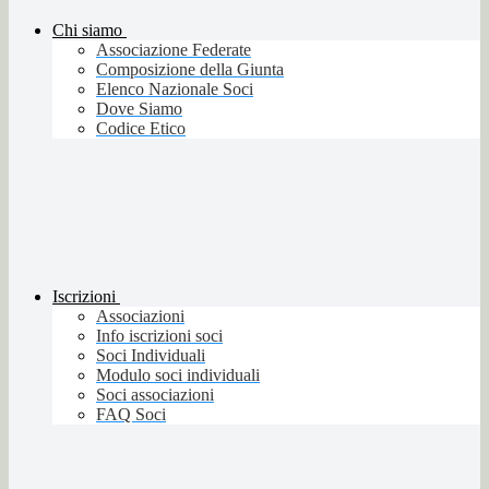
Chi siamo
Associazione Federate
Composizione della Giunta
Elenco Nazionale Soci
Dove Siamo
Codice Etico
Iscrizioni
Associazioni
Info iscrizioni soci
Soci Individuali
Modulo soci individuali
Soci associazioni
FAQ Soci