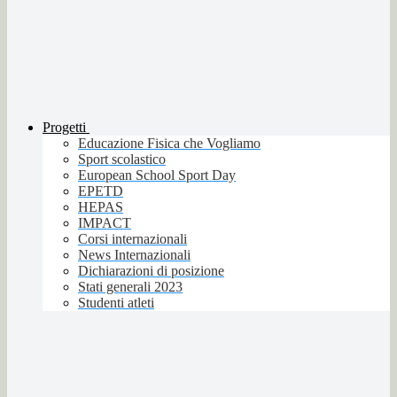
Progetti
Educazione Fisica che Vogliamo
Sport scolastico
European School Sport Day
EPETD
HEPAS
IMPACT
Corsi internazionali
News Internazionali
Dichiarazioni di posizione
Stati generali 2023
Studenti atleti