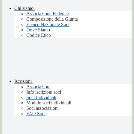
Chi siamo
Associazione Federate
Composizione della Giunta
Elenco Nazionale Soci
Dove Siamo
Codice Etico
Iscrizioni
Associazioni
Info iscrizioni soci
Soci Individuali
Modulo soci individuali
Soci associazioni
FAQ Soci