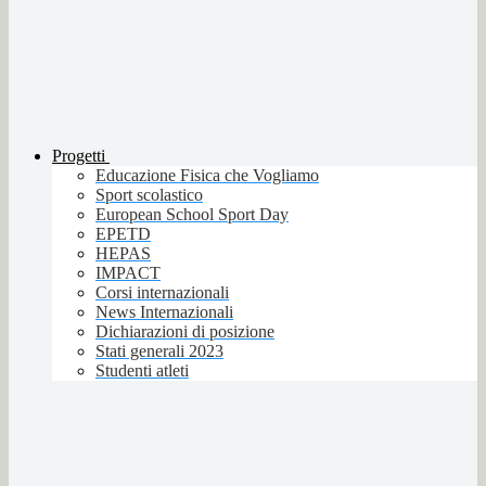
Progetti
Educazione Fisica che Vogliamo
Sport scolastico
European School Sport Day
EPETD
HEPAS
IMPACT
Corsi internazionali
News Internazionali
Dichiarazioni di posizione
Stati generali 2023
Studenti atleti