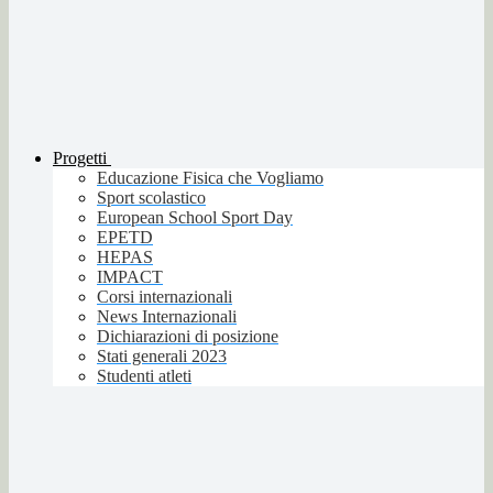
Progetti
Educazione Fisica che Vogliamo
Sport scolastico
European School Sport Day
EPETD
HEPAS
IMPACT
Corsi internazionali
News Internazionali
Dichiarazioni di posizione
Stati generali 2023
Studenti atleti