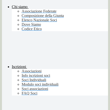
Chi siamo
Associazione Federate
Composizione della Giunta
Elenco Nazionale Soci
Dove Siamo
Codice Etico
Iscrizioni
Associazioni
Info iscrizioni soci
Soci Individuali
Modulo soci individuali
Soci associazioni
FAQ Soci