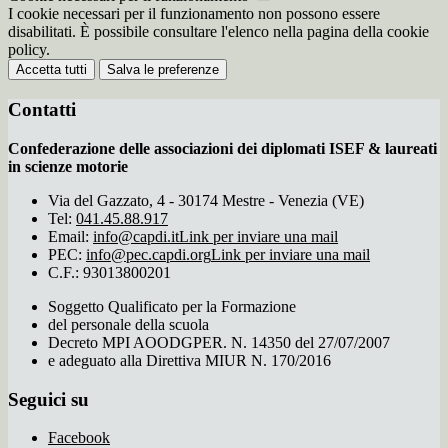
I cookie necessari per il funzionamento non possono essere
disabilitati. È possibile consultare l'elenco nella pagina della cookie
policy.
Accetta tutti
Salva le preferenze
Contatti
Confederazione delle associazioni dei diplomati ISEF & laureati
in scienze motorie
Via del Gazzato, 4 - 30174 Mestre - Venezia (VE)
Tel:
041.45.88.917
Email:
info@capdi.it
Link per inviare una mail
PEC:
info@pec.capdi.org
Link per inviare una mail
C.F.: 93013800201
Soggetto Qualificato per la Formazione
del personale della scuola
Decreto MPI AOODGPER. N. 14350 del 27/07/2007
e adeguato alla Direttiva MIUR N. 170/2016
Seguici su
Facebook