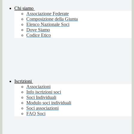
Chi siamo
Associazione Federate
Composizione della Giunta
Elenco Nazionale Soci
Dove Siamo
Codice Etico
Iscrizioni
Associazioni
Info iscrizioni soci
Soci Individuali
Modulo soci individuali
Soci associazioni
FAQ Soci