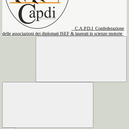
C.A.P.D.I
Confederazione
delle associazioni dei diplomati ISEF & laureati in scienze motorie