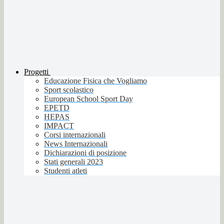
Progetti
Educazione Fisica che Vogliamo
Sport scolastico
European School Sport Day
EPETD
HEPAS
IMPACT
Corsi internazionali
News Internazionali
Dichiarazioni di posizione
Stati generali 2023
Studenti atleti