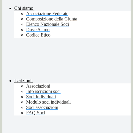
Chi siamo
Associazione Federate
Composizione della Giunta
Elenco Nazionale Soci
Dove Siamo
Codice Etico
Iscrizioni
Associazioni
Info iscrizioni soci
Soci Individuali
Modulo soci individuali
Soci associazioni
FAQ Soci