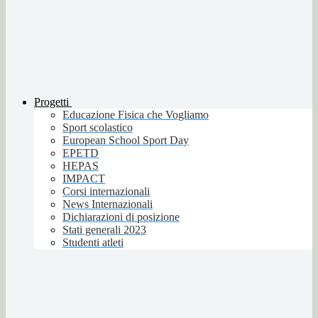
Progetti
Educazione Fisica che Vogliamo
Sport scolastico
European School Sport Day
EPETD
HEPAS
IMPACT
Corsi internazionali
News Internazionali
Dichiarazioni di posizione
Stati generali 2023
Studenti atleti