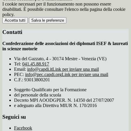
I cookie necessari per il funzionamento non possono essere
disabilitati. È possibile consultare l'elenco nella pagina della cookie
policy.
Accetta tutti
Salva le preferenze
Contatti
Confederazione delle associazioni dei diplomati ISEF & laureati
in scienze motorie
Via del Gazzato, 4 - 30174 Mestre - Venezia (VE)
Tel:
041.45.88.917
Email:
info@capdi.it
Link per inviare una mail
PEC:
info@pec.capdi.org
Link per inviare una mail
C.F.: 93013800201
Soggetto Qualificato per la Formazione
del personale della scuola
Decreto MPI AOODGPER. N. 14350 del 27/07/2007
e adeguato alla Direttiva MIUR N. 170/2016
Seguici su
Facebook