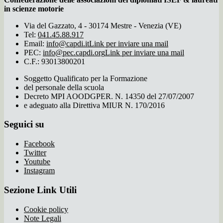
in scienze motorie
Via del Gazzato, 4 - 30174 Mestre - Venezia (VE)
Tel:
041.45.88.917
Email:
info@capdi.it
Link per inviare una mail
PEC:
info@pec.capdi.org
Link per inviare una mail
C.F.: 93013800201
Soggetto Qualificato per la Formazione
del personale della scuola
Decreto MPI AOODGPER. N. 14350 del 27/07/2007
e adeguato alla Direttiva MIUR N. 170/2016
Seguici su
Facebook
Twitter
Youtube
Instagram
Sezione Link Utili
Cookie policy
Note Legali