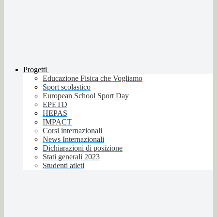
Progetti
Educazione Fisica che Vogliamo
Sport scolastico
European School Sport Day
EPETD
HEPAS
IMPACT
Corsi internazionali
News Internazionali
Dichiarazioni di posizione
Stati generali 2023
Studenti atleti