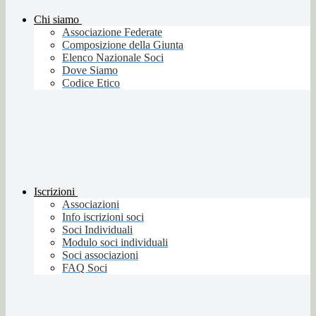
Chi siamo
Associazione Federate
Composizione della Giunta
Elenco Nazionale Soci
Dove Siamo
Codice Etico
Iscrizioni
Associazioni
Info iscrizioni soci
Soci Individuali
Modulo soci individuali
Soci associazioni
FAQ Soci