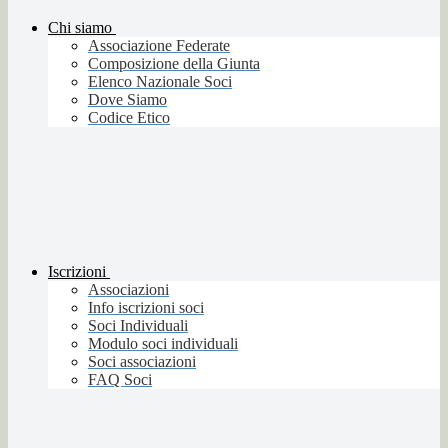
Chi siamo
Associazione Federate
Composizione della Giunta
Elenco Nazionale Soci
Dove Siamo
Codice Etico
Iscrizioni
Associazioni
Info iscrizioni soci
Soci Individuali
Modulo soci individuali
Soci associazioni
FAQ Soci