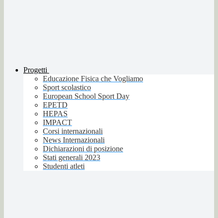
Progetti
Educazione Fisica che Vogliamo
Sport scolastico
European School Sport Day
EPETD
HEPAS
IMPACT
Corsi internazionali
News Internazionali
Dichiarazioni di posizione
Stati generali 2023
Studenti atleti