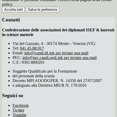
policy.
Accetta tutti
Salva le preferenze
Contatti
Confederazione delle associazioni dei diplomati ISEF & laureati
in scienze motorie
Via del Gazzato, 4 - 30174 Mestre - Venezia (VE)
Tel:
041.45.88.917
Email:
info@capdi.it
Link per inviare una mail
PEC:
info@pec.capdi.org
Link per inviare una mail
C.F.: 93013800201
Soggetto Qualificato per la Formazione
del personale della scuola
Decreto MPI AOODGPER. N. 14350 del 27/07/2007
e adeguato alla Direttiva MIUR N. 170/2016
Seguici su
Facebook
Twitter
Youtube