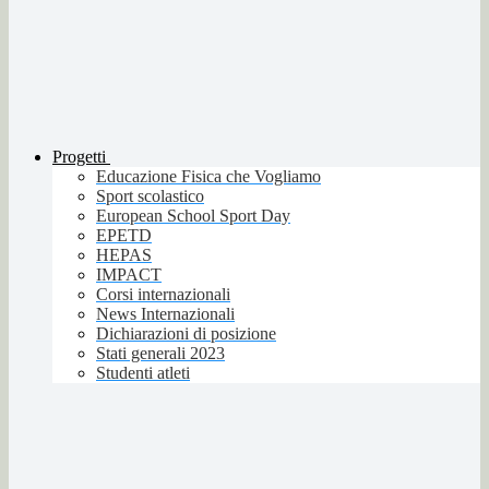
Progetti
Educazione Fisica che Vogliamo
Sport scolastico
European School Sport Day
EPETD
HEPAS
IMPACT
Corsi internazionali
News Internazionali
Dichiarazioni di posizione
Stati generali 2023
Studenti atleti