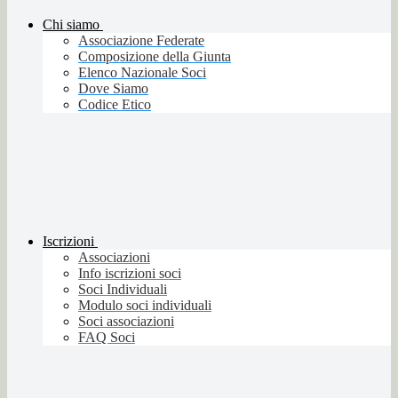
Chi siamo
Associazione Federate
Composizione della Giunta
Elenco Nazionale Soci
Dove Siamo
Codice Etico
Iscrizioni
Associazioni
Info iscrizioni soci
Soci Individuali
Modulo soci individuali
Soci associazioni
FAQ Soci