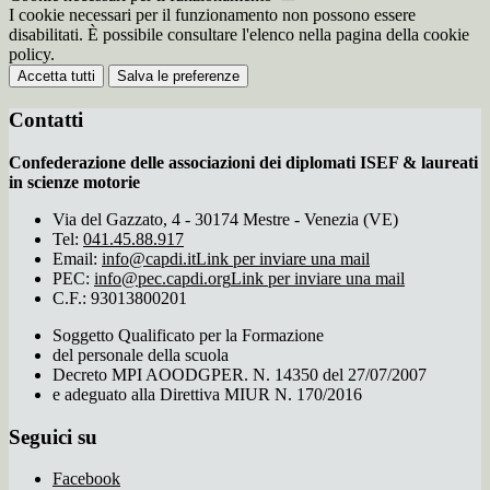
I cookie necessari per il funzionamento non possono essere
disabilitati. È possibile consultare l'elenco nella pagina della cookie
policy.
Accetta tutti
Salva le preferenze
Contatti
Confederazione delle associazioni dei diplomati ISEF & laureati
in scienze motorie
Via del Gazzato, 4 - 30174 Mestre - Venezia (VE)
Tel:
041.45.88.917
Email:
info@capdi.it
Link per inviare una mail
PEC:
info@pec.capdi.org
Link per inviare una mail
C.F.: 93013800201
Soggetto Qualificato per la Formazione
del personale della scuola
Decreto MPI AOODGPER. N. 14350 del 27/07/2007
e adeguato alla Direttiva MIUR N. 170/2016
Seguici su
Facebook