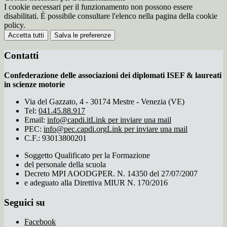
I cookie necessari per il funzionamento non possono essere
disabilitati. È possibile consultare l'elenco nella pagina della cookie
policy.
Accetta tutti
Salva le preferenze
Contatti
Confederazione delle associazioni dei diplomati ISEF & laureati
in scienze motorie
Via del Gazzato, 4 - 30174 Mestre - Venezia (VE)
Tel:
041.45.88.917
Email:
info@capdi.it
Link per inviare una mail
PEC:
info@pec.capdi.org
Link per inviare una mail
C.F.: 93013800201
Soggetto Qualificato per la Formazione
del personale della scuola
Decreto MPI AOODGPER. N. 14350 del 27/07/2007
e adeguato alla Direttiva MIUR N. 170/2016
Seguici su
Facebook