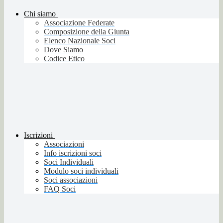
Chi siamo
Associazione Federate
Composizione della Giunta
Elenco Nazionale Soci
Dove Siamo
Codice Etico
Iscrizioni
Associazioni
Info iscrizioni soci
Soci Individuali
Modulo soci individuali
Soci associazioni
FAQ Soci