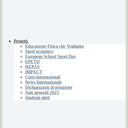
Progetti
Educazione Fisica che Vogliamo
Sport scolastico
European School Sport Day
EPETD
HEPAS
IMPACT
Corsi internazionali
News Internazionali
Dichiarazioni di posizione
Stati generali 2023
Studenti atleti