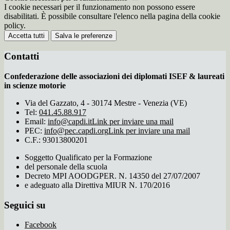
I cookie necessari per il funzionamento non possono essere
disabilitati. È possibile consultare l'elenco nella pagina della cookie
policy.
Accetta tutti
Salva le preferenze
Contatti
Confederazione delle associazioni dei diplomati ISEF & laureati
in scienze motorie
Via del Gazzato, 4 - 30174 Mestre - Venezia (VE)
Tel:
041.45.88.917
Email:
info@capdi.it
Link per inviare una mail
PEC:
info@pec.capdi.org
Link per inviare una mail
C.F.: 93013800201
Soggetto Qualificato per la Formazione
del personale della scuola
Decreto MPI AOODGPER. N. 14350 del 27/07/2007
e adeguato alla Direttiva MIUR N. 170/2016
Seguici su
Facebook