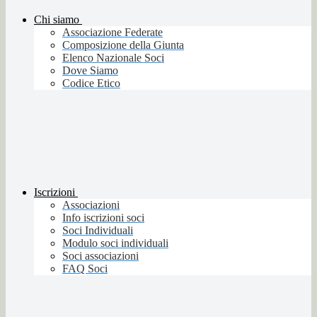
Chi siamo
Associazione Federate
Composizione della Giunta
Elenco Nazionale Soci
Dove Siamo
Codice Etico
Iscrizioni
Associazioni
Info iscrizioni soci
Soci Individuali
Modulo soci individuali
Soci associazioni
FAQ Soci