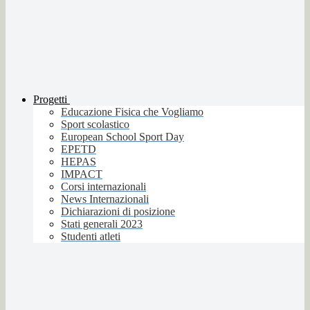
Progetti
Educazione Fisica che Vogliamo
Sport scolastico
European School Sport Day
EPETD
HEPAS
IMPACT
Corsi internazionali
News Internazionali
Dichiarazioni di posizione
Stati generali 2023
Studenti atleti