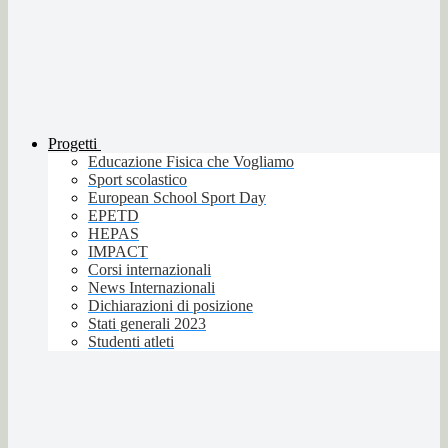
Progetti
Educazione Fisica che Vogliamo
Sport scolastico
European School Sport Day
EPETD
HEPAS
IMPACT
Corsi internazionali
News Internazionali
Dichiarazioni di posizione
Stati generali 2023
Studenti atleti