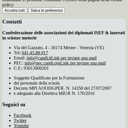
policy.
Accetta tutti
Salva le preferenze
Contatti
Confederazione delle associazioni dei diplomati ISEF & laureati
in scienze motorie
Via del Gazzato, 4 - 30174 Mestre - Venezia (VE)
Tel:
041.45.88.917
Email:
info@capdi.it
Link per inviare una mail
PEC:
info@pec.capdi.org
Link per inviare una mail
C.F.: 93013800201
Soggetto Qualificato per la Formazione
del personale della scuola
Decreto MPI AOODGPER. N. 14350 del 27/07/2007
e adeguato alla Direttiva MIUR N. 170/2016
Seguici su
Facebook
Twitter
Youtube