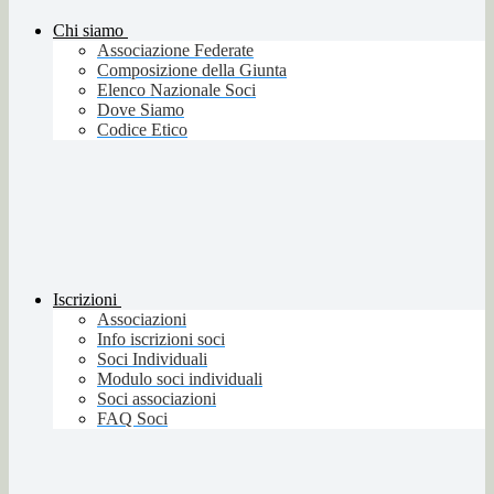
Chi siamo
Associazione Federate
Composizione della Giunta
Elenco Nazionale Soci
Dove Siamo
Codice Etico
Iscrizioni
Associazioni
Info iscrizioni soci
Soci Individuali
Modulo soci individuali
Soci associazioni
FAQ Soci