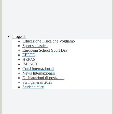
Progetti
Educazione Fisica che Vogliamo
Sport scolastico
European School Sport Day
EPETD
HEPAS
IMPACT
Corsi internazionali
News Internazionali
Dichiarazioni di posizione
Stati generali 2023
Studenti atleti