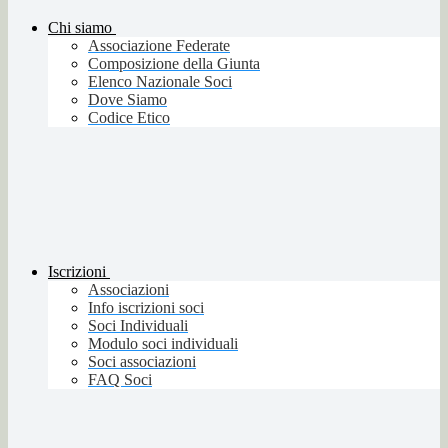
Chi siamo
Associazione Federate
Composizione della Giunta
Elenco Nazionale Soci
Dove Siamo
Codice Etico
Iscrizioni
Associazioni
Info iscrizioni soci
Soci Individuali
Modulo soci individuali
Soci associazioni
FAQ Soci