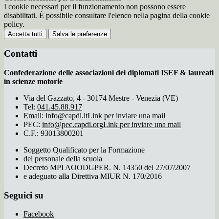
I cookie necessari per il funzionamento non possono essere
disabilitati. È possibile consultare l'elenco nella pagina della cookie
policy.
Accetta tutti
Salva le preferenze
Contatti
Confederazione delle associazioni dei diplomati ISEF & laureati
in scienze motorie
Via del Gazzato, 4 - 30174 Mestre - Venezia (VE)
Tel:
041.45.88.917
Email:
info@capdi.it
Link per inviare una mail
PEC:
info@pec.capdi.org
Link per inviare una mail
C.F.: 93013800201
Soggetto Qualificato per la Formazione
del personale della scuola
Decreto MPI AOODGPER. N. 14350 del 27/07/2007
e adeguato alla Direttiva MIUR N. 170/2016
Seguici su
Facebook